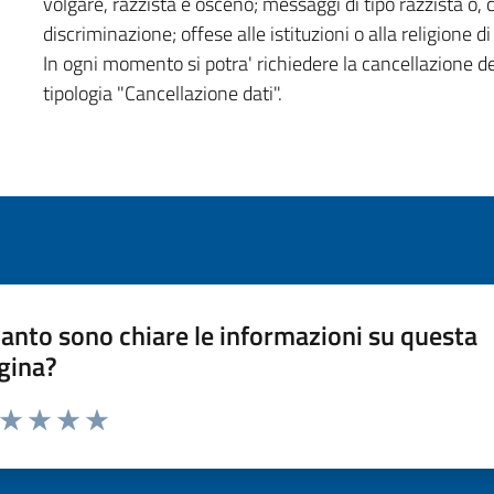
volgare, razzista e osceno; messaggi di tipo razzista o,
discriminazione; offese alle istituzioni o alla religione 
In ogni momento si potra' richiedere la cancellazione d
tipologia "Cancellazione dati".
anto sono chiare le informazioni su questa
gina?
a da 1 a 5 stelle la pagina
ta 1 stelle su 5
Valuta 2 stelle su 5
Valuta 3 stelle su 5
Valuta 4 stelle su 5
Valuta 5 stelle su 5