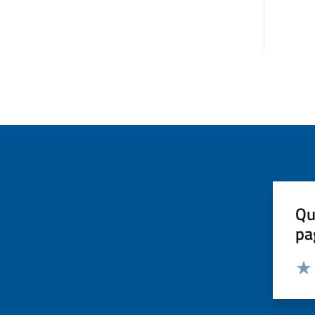
Qu
pa
Valut
Valu