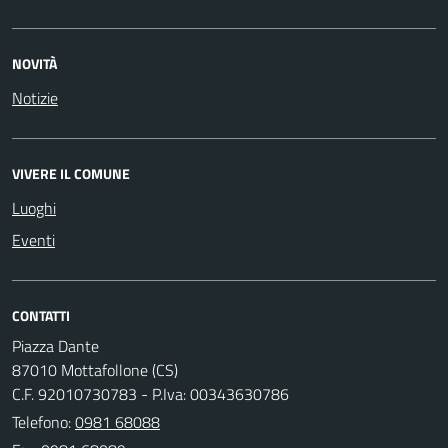
NOVITÀ
Notizie
VIVERE IL COMUNE
Luoghi
Eventi
CONTATTI
Piazza Dante
87010 Mottafollone (CS)
C.F. 92010730783 - P.Iva: 00343630786
Telefono:
0981 68088