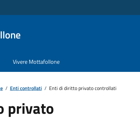
llone
Vivere Mottafollone
te
/
Enti controllati
/
Enti di diritto privato controllati
to privato