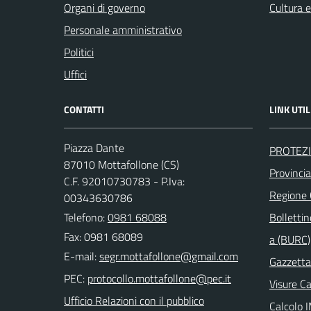
Organi di governo
Cultura 
Personale amministrativo
Politici
Uffici
CONTATTI
LINK UTIL
Piazza Dante
PROTEZI
87010 Mottafollone (CS)
Provinci
C.F. 92010730783 - P.Iva:
Regione
00343630786
Telefono:
0981 68088
Bollettin
Fax: 0981 68089
a (BURC)
E-mail:
Gazzetta 
PEC:
Visure C
Ufficio Relazioni con il pubblico
Calcolo 