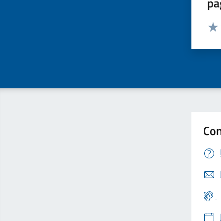
pa
Valut
Valu
Con