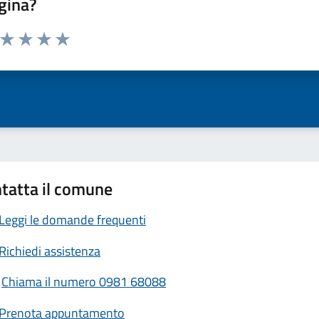
gina?
a da 1 a 5 stelle la pagina
ta 1 stelle su 5
Valuta 2 stelle su 5
Valuta 3 stelle su 5
Valuta 4 stelle su 5
Valuta 5 stelle su 5
tatta il comune
Leggi le domande frequenti
Richiedi assistenza
Chiama il numero 0981 68088
Prenota appuntamento