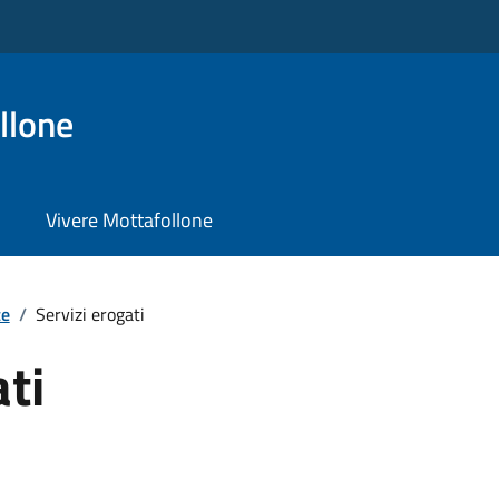
llone
Vivere Mottafollone
te
/
Servizi erogati
ati