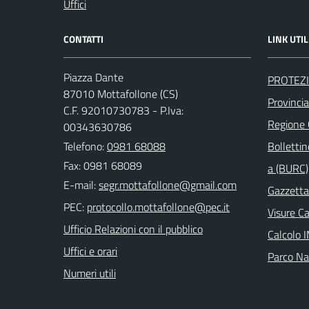
Uffici
CONTATTI
LINK UTIL
Piazza Dante
PROTEZI
87010 Mottafollone (CS)
Provinci
C.F. 92010730783 - P.Iva:
Regione
00343630786
Telefono:
0981 68088
Bollettin
Fax: 0981 68089
a (BURC)
E-mail:
Gazzetta 
PEC:
Visure C
Ufficio Relazioni con il pubblico
Calcolo 
Uffici e orari
Parco Naz
Numeri utili