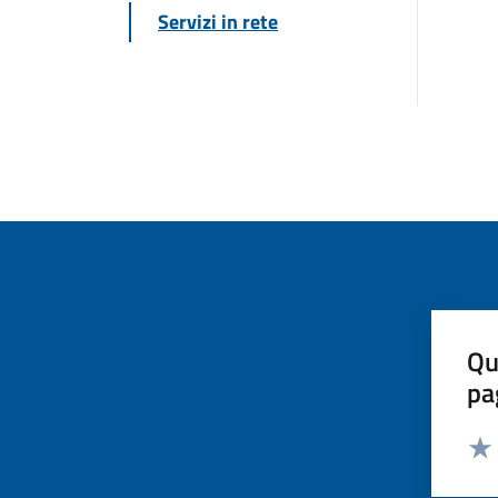
Servizi in rete
Qu
pa
Valut
Valu