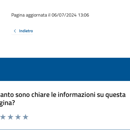
Pagina aggiornata il 06/07/2024 13:06
Indietro
anto sono chiare le informazioni su questa
gina?
a da 1 a 5 stelle la pagina
ta 1 stelle su 5
Valuta 2 stelle su 5
Valuta 3 stelle su 5
Valuta 4 stelle su 5
Valuta 5 stelle su 5